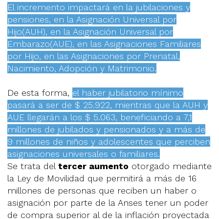
El incremento impactará en la jubilaciones y
pensiones, en la Asignación Universal por
Hijo(AUH), en la Asignación Universal por
Embarazo(AUE), en las Asignaciones Familiares
por Hijo, en las Asignaciones por Prenatal,
Nacimiento, Adopción y Matrimonio.
De esta forma,
el haber jubilatorio mínimo
pasará a ser de $ 25.922, mientras que la AUH y
AUE llegarán a los $ 5.063, beneficiando a 7,1
millones de jubilados y pensionados y a más de
9 millones de niños y adolescentes que perciben
asignaciones universales o familiares.
Se trata del
tercer aumento
otorgado mediante
la Ley de Movilidad que permitirá a más de 16
millones de personas que reciben un haber o
asignación por parte de la Anses tener un poder
de compra superior al de la inflación proyectada