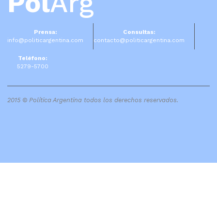
Pol
Arg
Prensa:
Consultas:
info@politicargentina.com
contacto@politicargentina.com
Teléfono:
5279-5700
2015 © Política Argentina todos los derechos reservados.