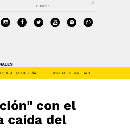
⏎
NALES
AQUE A LAS LIBRERÍAS
DISPUTA EN SAN JUAN
ción" con el
a caída del