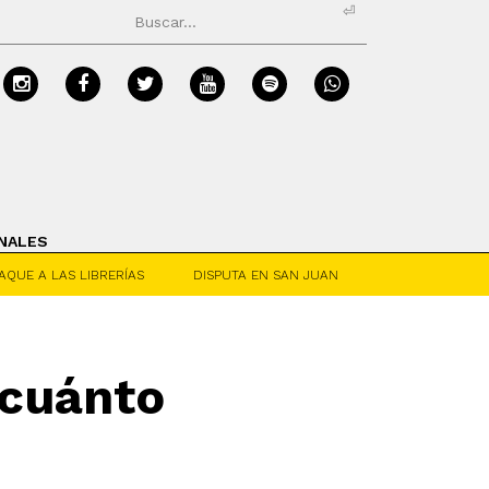
⏎
NALES
AQUE A LAS LIBRERÍAS
DISPUTA EN SAN JUAN
 cuánto