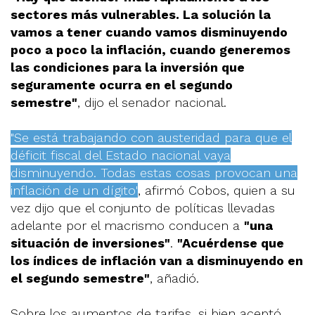
sectores más vulnerables. La solución la
vamos a tener cuando vamos disminuyendo
poco a poco la inflación, cuando generemos
las condiciones para la inversión que
seguramente ocurra en el segundo
semestre"
, dijo el senador nacional.
"Se está trabajando con austeridad para que el
déficit fiscal del Estado nacional vaya
disminuyendo. Todas estas cosas provocan una
inflación de un dígito"
, afirmó Cobos, quien a su
vez dijo que el conjunto de políticas llevadas
adelante por el macrismo conducen a
"una
situación de inversiones"
.
"Acuérdense que
los índices de inflación van a disminuyendo en
el segundo semestre"
, añadió.
Sobre los aumentos de tarifas, si bien aceptó