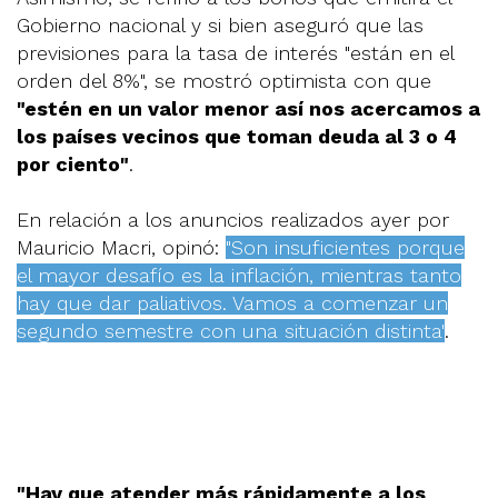
Gobierno nacional y si bien aseguró que las
previsiones para la tasa de interés "están en el
orden del 8%", se mostró optimista con que
"estén en un valor menor así nos acercamos a
los países vecinos que toman deuda al 3 o 4
por ciento"
.
En relación a los anuncios realizados ayer por
Mauricio Macri, opinó:
"Son insuficientes porque
el mayor desafío es la inflación, mientras tanto
hay que dar paliativos. Vamos a comenzar un
segundo semestre con una situación distinta"
.
"Hay que atender más rápidamente a los