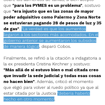
que
"para los PYMES es un problema"
, sostuvo
que
"era injusto que en las zonas de mayor
poder adquisitivo como Palermo y Zona Norte
se estuvieran pagando 28 de pesos de luz y 35
de gas"
.
"La verdad es que los aumentos
llegaron a los sectores más acomodados. En el
gobierno anterior se aumentaron los subsidios
de manera ilógica"
, disparó Cobos.
Finalmente, se refirió a la citación a indagatoria a
la ex presidenta Cristina Kirchner y sostuvo:
"Más allá de si estuvo bien o mal citada creo
que invadir la sede judicial y todas esas cosas
no hacen bien"
. Además, criticó el momento
que eligió para volver al ruedo político ya que al
estar citada por la Justicia
"debería haberlo
hecho en otro momento"
.