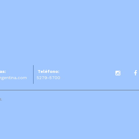
as:
Teléfono:
rgentina.com
5279-5700
s.