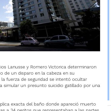
dios Lanusse y Romero Victorica determinaron
do de un disparo en la cabeza en su
a fuerza de seguridad se intentó ocultar
a simular un presunto suicidio gatillado por una
réplica exacta del baño donde apareció muerto
stas a 34 peritos que representaban a las partes