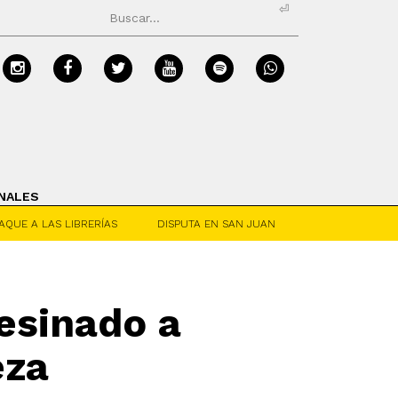
⏎
NALES
AQUE A LAS LIBRERÍAS
DISPUTA EN SAN JUAN
esinado a
eza