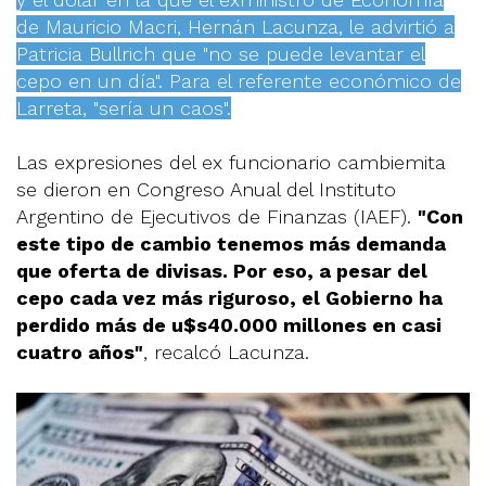
de Mauricio Macri, Hernán Lacunza, le advirtió a
Patricia Bullrich que "no se puede levantar el
cepo en un día". Para el referente económico de
Larreta, "sería un caos".
Las expresiones del ex funcionario cambiemita
se dieron en Congreso Anual del Instituto
Argentino de Ejecutivos de Finanzas (IAEF).
"Con
este tipo de cambio tenemos más demanda
que oferta de divisas. Por eso, a pesar del
cepo cada vez más riguroso, el Gobierno ha
perdido más de u$s40.000 millones en casi
cuatro años"
, recalcó Lacunza.