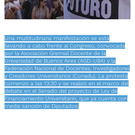
Una multitudinaria manifestación se está
llevando a cabo frente al Congreso, convocada
por la Asociación Gremial Docente de la
Universidad de Buenos Aires (AGD-UBA) y la
Federación Nacional de Docentes, Investigadores
y Creadores Universitarios (Conadu). La protesta
comenzó a las 13:30 y se realizó en el marco del
debate en el Senado del proyecto de Ley de
Financiamiento Universitario, que ya cuenta con
media sanción de Diputados.