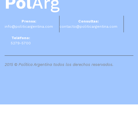
Pol
Arg
Prensa:
Consultas:
info@politicargentina.com
contacto@politicargentina.com
Teléfono:
5279-5700
2015 © Política Argentina todos los derechos reservados.