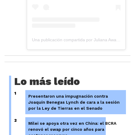
Una publicación compartida por Juliana Awada (@juliana.awada)
Lo más leído
1
Presentaron una impugnación contra
Joaquín Benegas Lynch de cara a la sesión
por la Ley de Tierras en el Senado
2
Milei se apoya otra vez en China: el BCRA
renovó el swap por cinco años para