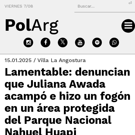
⏎
VIERNES 7/08
Pol
Arg
15.01.2025 / Villa La Angostura
Lamentable: denuncian
que Juliana Awada
acampó e hizo un fogón
en un área protegida
del Parque Nacional
Nahuel Huapi