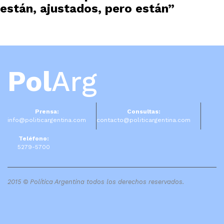
están, ajustados, pero están”
Pol
Arg
Prensa:
Consultas:
info@politicargentina.com
contacto@politicargentina.com
Teléfono:
5279-5700
2015 © Política Argentina todos los derechos reservados.