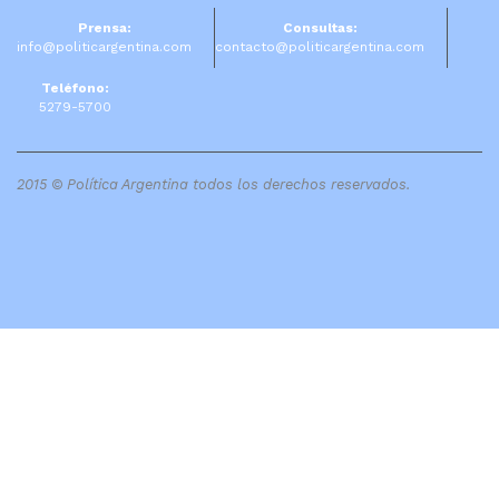
Prensa:
Consultas:
info@politicargentina.com
contacto@politicargentina.com
Teléfono:
5279-5700
2015 © Política Argentina todos los derechos reservados.