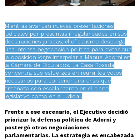
Mientras avanzan nuevas presentaciones
judiciales por presuntas irregularidades en sus
declaraciones juradas, el oficialismo despliega
una intensa negociación política para evitar que
la oposición logre interpelar a Manuel Adorni en
la Cámara de Diputados. La Casa Rosada
concentra sus esfuerzos en reunir los votos
necesarios para contener una crisis que
amenaza con escalar tanto en el plano
legislativo como en el judicial.
Frente a ese escenario, el Ejecutivo decidió
priorizar la defensa política de Adorni y
postergó otras negociaciones
parlamentarias. La estrategia es encabezada