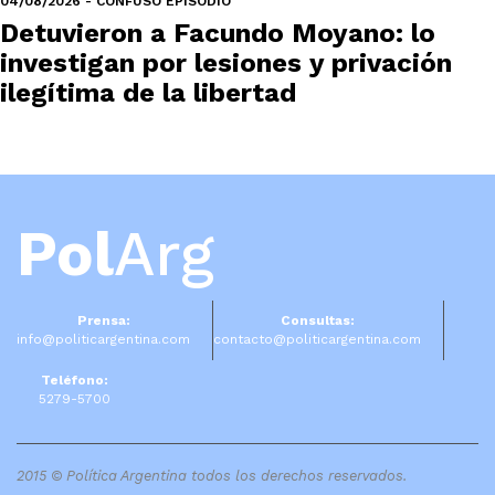
04/08/2026 - CONFUSO EPISODIO
Detuvieron a Facundo Moyano: lo
investigan por lesiones y privación
ilegítima de la libertad
Pol
Arg
Prensa:
Consultas:
info@politicargentina.com
contacto@politicargentina.com
Teléfono:
5279-5700
2015 © Política Argentina todos los derechos reservados.