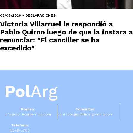
07/08/2026 - DECLARACIONES
Victoria Villarruel le respondió a
Pablo Quirno luego de que la instara a
renunciar: "El canciller se ha
excedido"
Pol
Arg
Prensa:
Consultas:
info@politicargentina.com
contacto@politicargentina.com
Teléfono:
5279-5700