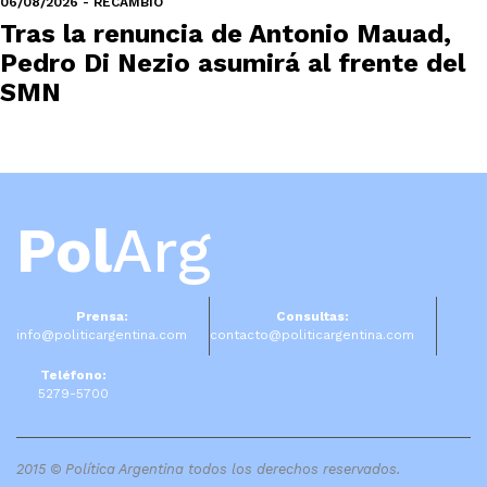
06/08/2026 - RECAMBIO
Tras la renuncia de Antonio Mauad,
Pedro Di Nezio asumirá al frente del
SMN
Pol
Arg
Prensa:
Consultas:
info@politicargentina.com
contacto@politicargentina.com
Teléfono:
5279-5700
2015 © Política Argentina todos los derechos reservados.