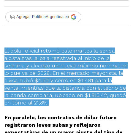
El dólar oficial retomó este martes la senda
alcista tras la baja registrada al inicio de la
semana y alcanzó un nuevo máximo nominal en
lo que va de 2026. En el mercado mayorista, la
divisa subió $4,50 y cerró en $1.491 para la
venta, mientras que la distancia con el techo de
la banda cambiaria, ubicado en $1.815,42, quedó
en torno al 21,8%.
En paralelo, los contratos de dólar futuro
registraron leves subas y reflejaron
expectativas de un mayor ajuste del tipo de