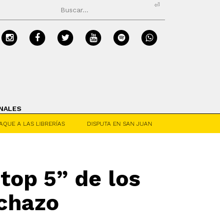
⏎
NALES
AQUE A LAS LIBRERÍAS
DISPUTA EN SAN JUAN
top 5” de los
echazo