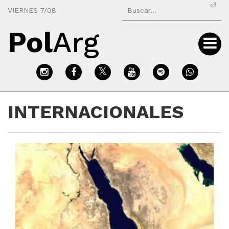
⏎
VIERNES 7/08
Pol
Arg
INTERNACIONALES