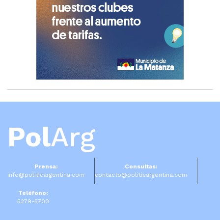
Pol
Arg
Prensa:
Consultas:
info@politicargentina.com
contacto@politicargentina.com
Teléfono:
5279-5700