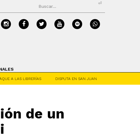
⏎
NALES
AQUE A LAS LIBRERÍAS
DISPUTA EN SAN JUAN
ción de un
i