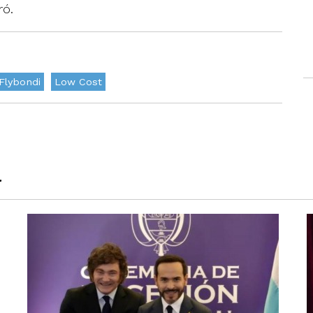
ró.
Flybondi
Low Cost
a