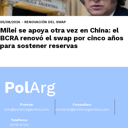
05/08/2026 - RENOVACIÓN DEL SWAP
Milei se apoya otra vez en China: el
BCRA renovó el swap por cinco años
para sostener reservas
Pol
Arg
Prensa:
Consultas:
info@politicargentina.com
contacto@politicargentina.com
Teléfono:
5279-5700