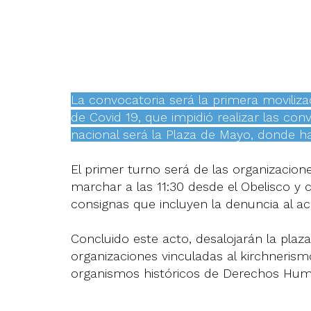
La convocatoria será la primera moviliz
de Covid 19, que impidió realizar las con
nacional será la Plaza de Mayo, donde h
El primer turno será de las organizacion
marchar a las 11:30 desde el Obelisco y 
consignas que incluyen la denuncia al ac
Concluido este acto, desalojarán la plaz
organizaciones vinculadas al kirchnerism
organismos históricos de Derechos Hu