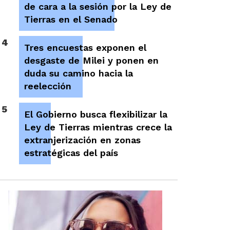
de cara a la sesión por la Ley de
Tierras en el Senado
4
Tres encuestas exponen el
desgaste de Milei y ponen en
duda su camino hacia la
reelección
5
El Gobierno busca flexibilizar la
Ley de Tierras mientras crece la
extranjerización en zonas
estratégicas del país