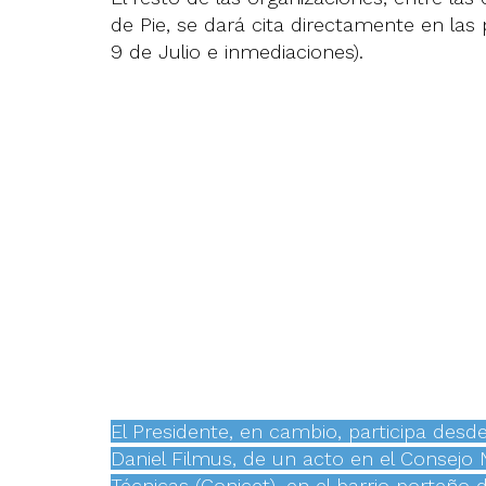
de Pie, se dará cita directamente en las 
9 de Julio e inmediaciones).
El Presidente, en cambio, participa desde 
Daniel Filmus, de un acto en el Consejo N
Técnicas (Conicet), en el barrio porteño