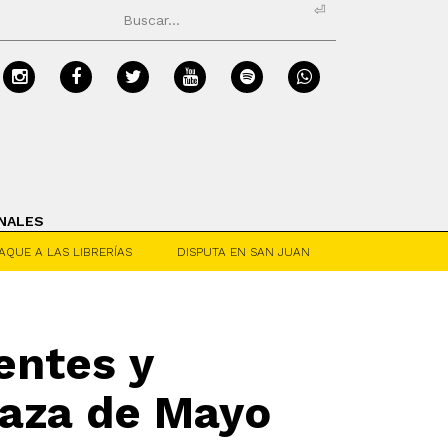
⏎
NALES
AQUE A LAS LIBRERÍAS
DISPUTA EN SAN JUAN
entes y
laza de Mayo