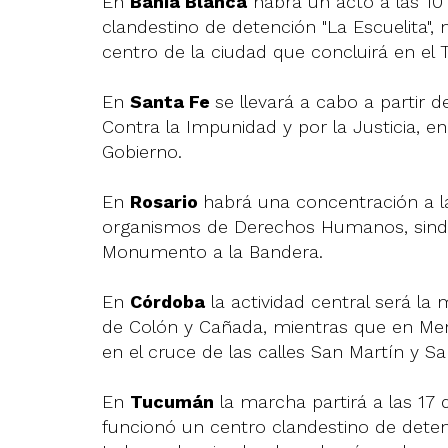
En
Bahía Blanca
habrá un acto a las 10 
clandestino de detención "La Escuelita",
centro de la ciudad que concluirá en el T
En
Santa Fe
se llevará a cabo a partir d
Contra la Impunidad y por la Justicia, en
Gobierno.
En
Rosario
habrá una concentración a l
organismos de Derechos Humanos, sindica
Monumento a la Bandera.
En
Córdoba
la actividad central será la
de Colón y Cañada, mientras que en Mend
en el cruce de las calles San Martín y S
En
Tucumán
la marcha partirá a las 17 d
funcionó un centro clandestino de detenc