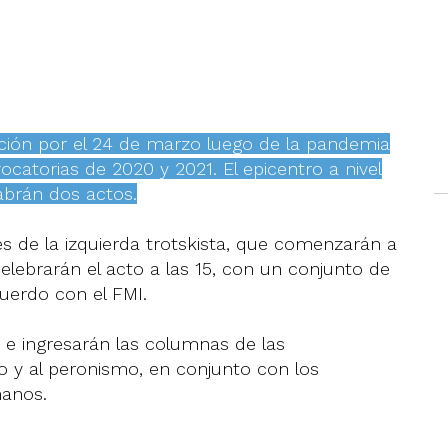
ación por el 24 de marzo luego de la pandemia
vocatorias de 2020 y 2021. El epicentro a nivel
abrán dos actos.
es de la izquierda trotskista, que comenzarán a
celebrarán el acto a las 15, con un conjunto de
uerdo con el FMI.
a e ingresarán las columnas de las
o y al peronismo, en conjunto con los
manos.