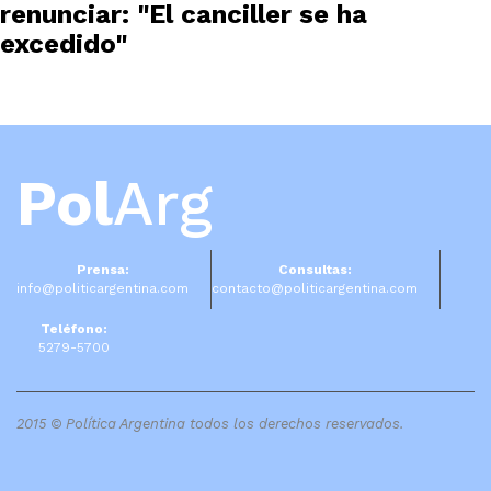
renunciar: "El canciller se ha
excedido"
Pol
Arg
Prensa:
Consultas:
info@politicargentina.com
contacto@politicargentina.com
Teléfono:
5279-5700
2015 © Política Argentina todos los derechos reservados.