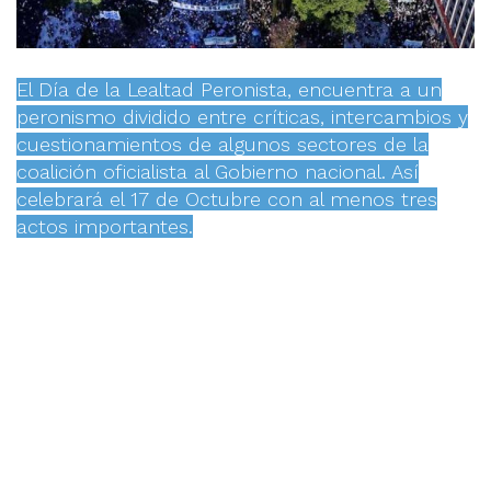
El Día de la Lealtad Peronista, encuentra a un
peronismo dividido entre críticas, intercambios y
cuestionamientos de algunos sectores de la
coalición oficialista al Gobierno nacional. Así
celebrará el 17 de Octubre con al menos tres
actos importantes.