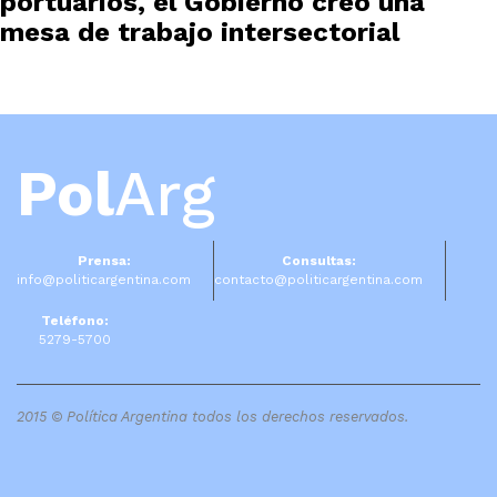
portuarios, el Gobierno creó una
mesa de trabajo intersectorial
Pol
Arg
Prensa:
Consultas:
info@politicargentina.com
contacto@politicargentina.com
Teléfono:
5279-5700
2015 © Política Argentina todos los derechos reservados.