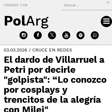
⏎
VIERNES 7/08
Pol
Arg
03.03.2026 / CRUCE EN REDES
El dardo de Villarruel a
Petri por decirle
"golpista": “Lo conozco
por cosplays y
trencitos de la alegría
con Milei"