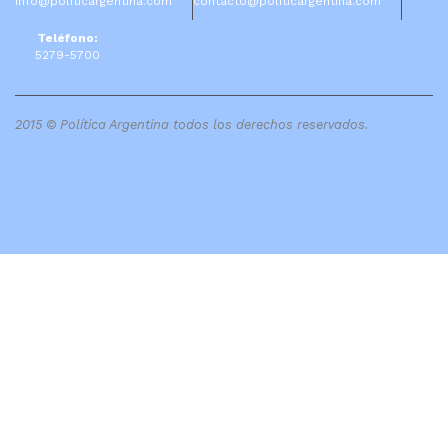
info@politicargentina.com
contacto@politicargentina.com
Teléfono:
5279-5700
2015 © Política Argentina todos los derechos reservados.