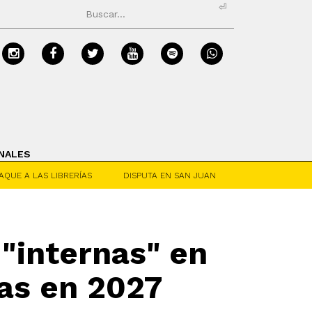
⏎
NALES
AQUE A LAS LIBRERÍAS
DISPUTA EN SAN JUAN
 "internas" en
ras en 2027