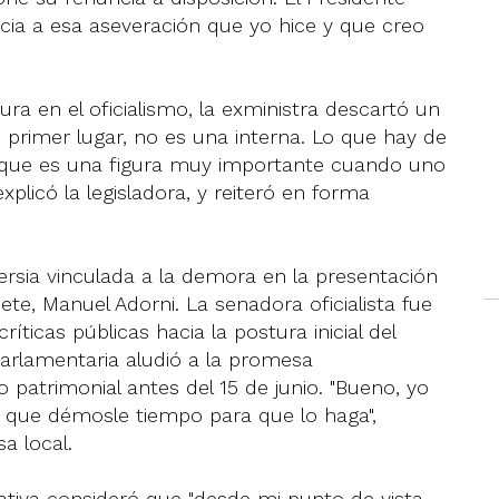
ncia a esa aseveración que yo hice y que creo
ura en el oficialismo, la exministra descartó un
En primer lugar, no es una interna. Lo que hay de
, que es una figura muy importante cuando uno
plicó la legisladora, y reiteró en forma
versia vinculada a la demora en la presentación
nete, Manuel Adorni. La senadora oficialista fue
ríticas públicas hacia la postura inicial del
 parlamentaria aludió a la promesa
patrimonial antes del 15 de junio. "Bueno, yo
así que démosle tiempo para que lo haga",
a local.
lativa consideró que "desde mi punto de vista