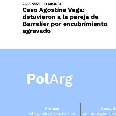
25/06/2026 - FEMICIDIO
Caso Agostina Vega:
detuvieron a la pareja de
Barrelier por encubrimiento
agravado
Pol
Arg
Prensa:
Consult
info@politicargentina.com
contacto@politica