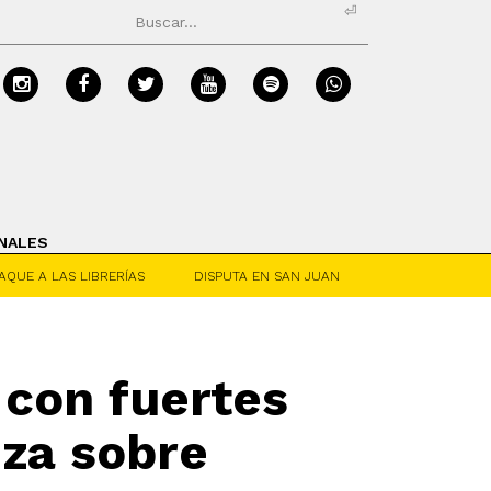
⏎
NALES
AQUE A LAS LIBRERÍAS
DISPUTA EN SAN JUAN
con fuertes
nza sobre