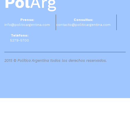
Pol
Arg
Prensa:
Consultas:
info@politicargentina.com
contacto@politicargentina.com
Teléfono:
5279-5700
2015 © Política Argentina todos los derechos reservados.