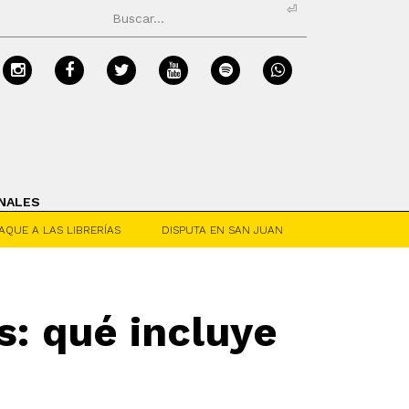
⏎
NALES
AQUE A LAS LIBRERÍAS
DISPUTA EN SAN JUAN
s: qué incluye