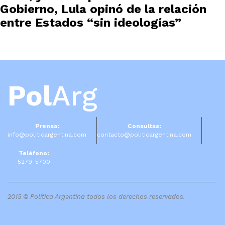
Gobierno, Lula opinó de la relación
entre Estados “sin ideologías”
Pol
Arg
Prensa:
Consultas:
info@politicargentina.com
contacto@politicargentina.com
Teléfono:
5279-5700
2015 © Política Argentina todos los derechos reservados.