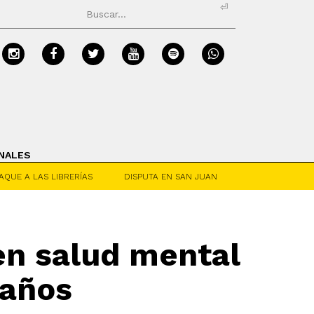
⏎
NALES
AQUE A LAS LIBRERÍAS
DISPUTA EN SAN JUAN
en salud mental
 años