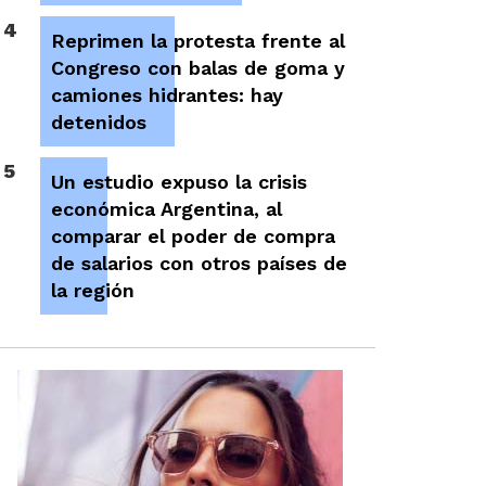
4
Reprimen la protesta frente al
Congreso con balas de goma y
camiones hidrantes: hay
detenidos
5
Un estudio expuso la crisis
económica Argentina, al
comparar el poder de compra
de salarios con otros países de
la región