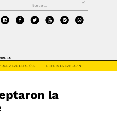
⏎
NALES
AQUE A LAS LIBRERÍAS
DISPUTA EN SAN JUAN
eptaron la
e