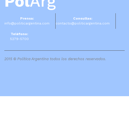
Pol
Arg
Prensa:
Consultas:
info@politicargentina.com
contacto@politicargentina.com
Teléfono:
5279-5700
2015 © Política Argentina todos los derechos reservados.