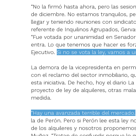
“No la firmó hasta ahora, pero las sesio
de diciembre. No estamos tranquilos, p
llegar y teniendo reuniones con sindicatos
referente de Inquilinos Agrupados, Gerv
“Fue votada por unanimidad en Senador
entra. Lo que tenemos que hacer es forza
Ejecutivo.
Si no se vota la ley, vamos a u
La demora de la vicepresidenta en permit
con el reclamo del sector inmobiliario, q
esta iniciativa. De hecho, hoy el diario 
proyecto de ley de alquileres, otras mala
medida.
“Hay una avanzada terrible del mercado.
la de Perón. Pero si Perón lee esta ley n
de los alquileres y nosotros proponemos 
Muñoz. “Tratan de confundir porque lo q