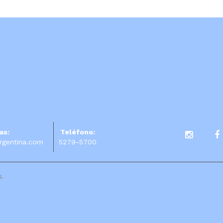
as:
Teléfono:
rgentina.com
5279-5700
s.