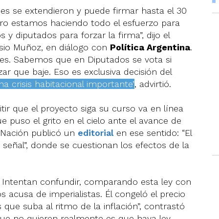
nes se extendieron y puede firmar hasta el 30
ero estamos haciendo todo el esfuerzo para
 y diputados para forzar la firma”, dijo el
asio Muñoz, en diálogo con
Política Argentina
.
es. Sabemos que en Diputados se vota si
r que baje. Eso es exclusiva decisión del
na crisis habitacional importante”
, advirtió.
ir que el proyecto siga su curso va en línea
ue puso el grito en el cielo ante el avance de
La Nación publicó un
editorial
en ese sentido: “El
 señal”, donde se cuestionan los efectos de la
Intentan confundir, comparando esta ley con
os acusa de imperialistas. Él congeló el precio
que suba al ritmo de la inflación”, contrastó
ue no quieren realmente es que haya ley,