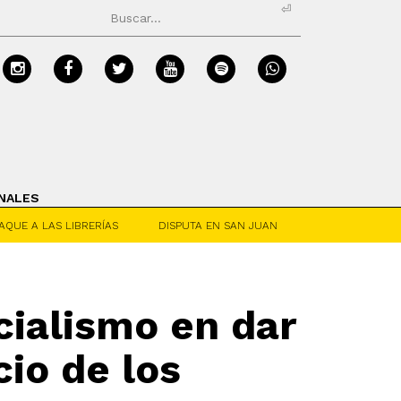
⏎
NALES
AQUE A LAS LIBRERÍAS
DISPUTA EN SAN JUAN
cialismo en dar
cio de los