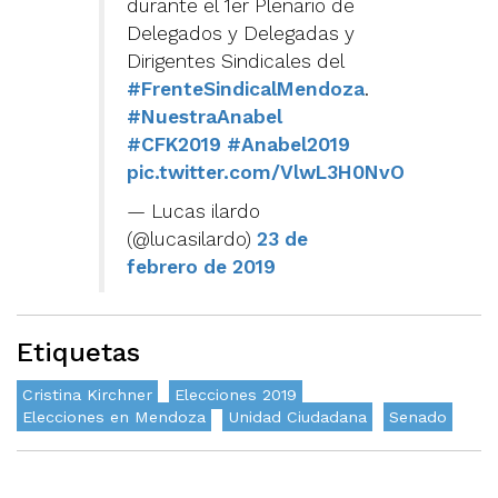
durante el 1er Plenario de
Delegados y Delegadas y
Dirigentes Sindicales del
#FrenteSindicalMendoza
.
#NuestraAnabel
#CFK2019
#Anabel2019
pic.twitter.com/VlwL3H0NvO
— Lucas ilardo
(@lucasilardo)
23 de
febrero de 2019
Etiquetas
Cristina Kirchner
Elecciones 2019
Elecciones en Mendoza
Unidad Ciudadana
Senado