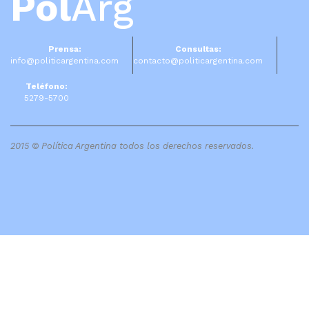
Pol
Arg
Prensa:
Consultas:
info@politicargentina.com
contacto@politicargentina.com
Teléfono:
5279-5700
2015 © Política Argentina todos los derechos reservados.