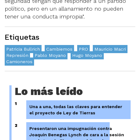
seguridad tengan que responder a un partido
político, pero en un allanamiento no pueden
tener una conducta impropia".
Etiquetas
Patricia Bullrich
Cambiemos
PRO
Mauricio Macri
Represión
Pablo Moyano
Hugo Moyano
Camioneros
Lo más leído
1
Una a una, todas las claves para entender
el proyecto de Ley de Tierras
2
Presentaron una impugnación contra
Joaquín Benegas Lynch de cara a la sesión