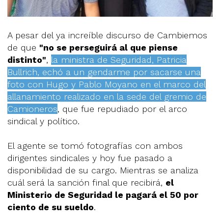
A pesar del ya increíble discurso de Cambiemos
de que
"no se perseguirá al que piense
distinto"
,
la ministra de Seguridad, Patricia
Bullrich, echó a un gendarme por sacarse una
foto con Hugo y Pablo Moyano en el marco del
allanamiento realizado en la sede del gremio de
Camioneros
, que fue repudiado por el arco
sindical y político.
El agente se tomó fotografías con ambos
dirigentes sindicales y hoy fue pasado a
disponibilidad de su cargo. Mientras se analiza
cuál será la sanción final que recibirá,
el
Ministerio de Seguridad le pagará el 50 por
ciento de su sueldo
.