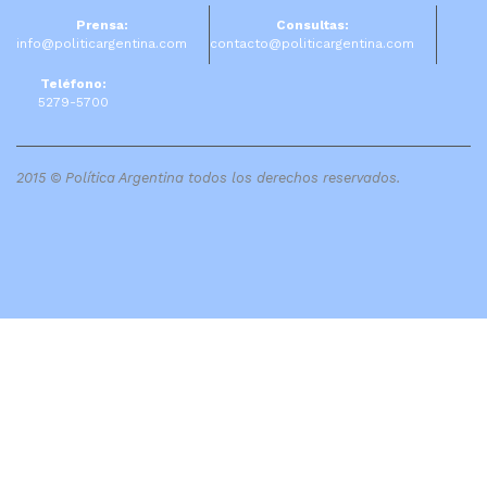
Prensa:
Consultas:
info@politicargentina.com
contacto@politicargentina.com
Teléfono:
5279-5700
2015 © Política Argentina todos los derechos reservados.