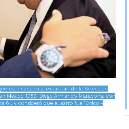
eó este sábado al excapitán de la Selección
 en México 1986, Diego Armando Maradona, con
1, y consideró que el astro fue “único y