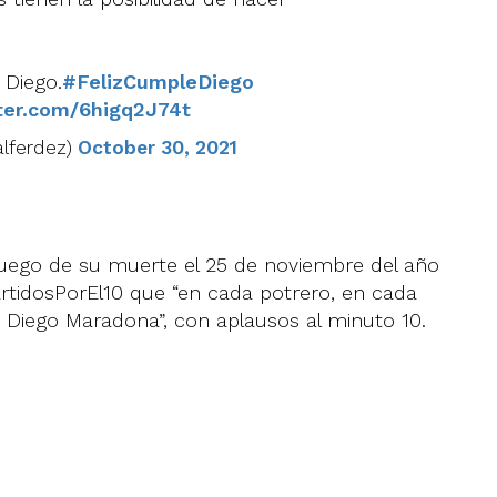
 Diego.
#FelizCumpleDiego
tter.com/6higq2J74t
alferdez)
October 30, 2021
uego de su muerte el 25 de noviembre del año
tidosPorEl10 que “en cada potrero, en cada
Diego Maradona”, con aplausos al minuto 10.