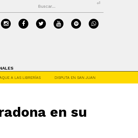
⏎
NALES
AQUE A LAS LIBRERÍAS
DISPUTA EN SAN JUAN
radona en su