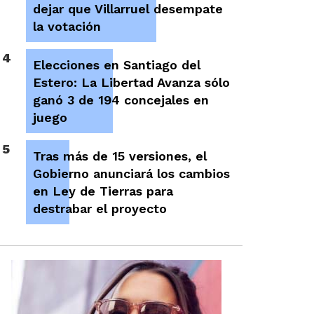
dejar que Villarruel desempate
la votación
4
Elecciones en Santiago del
Estero: La Libertad Avanza sólo
ganó 3 de 194 concejales en
juego
5
Tras más de 15 versiones, el
Gobierno anunciará los cambios
en Ley de Tierras para
destrabar el proyecto