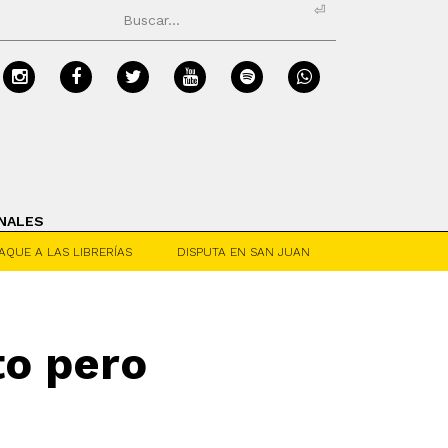
⏎
NALES
AQUE A LAS LIBRERÍAS
DISPUTA EN SAN JUAN
to pero