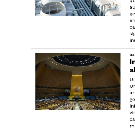
qu
au
ge
en
ca
si
in
04
I
a
Un
Un
ar
go
in
vi
ca
ma