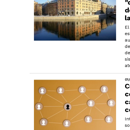
"
d
l
El
es
au
de
de
si
at
01
C
c
c
c
In
so