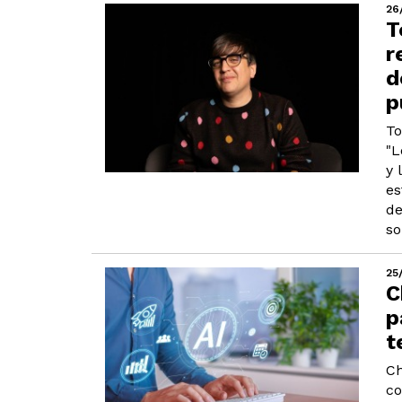
26
T
r
d
p
To
"L
y 
es
de
so
25
C
p
t
Ch
co