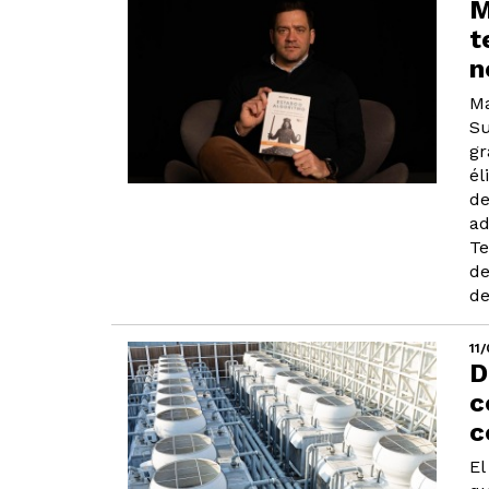
M
t
n
Ma
Su
gr
él
de
ad
Te
de
de
11
D
c
c
El