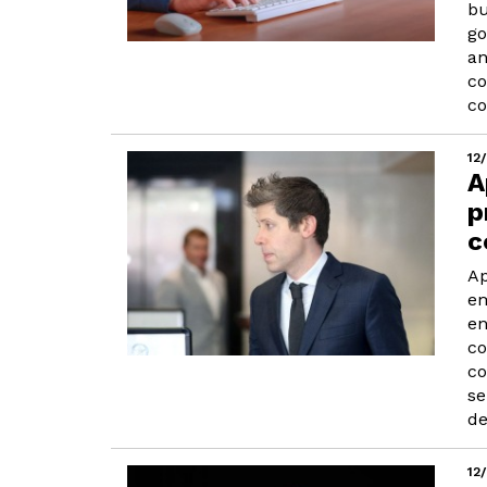
bu
go
an
co
co
12
A
p
c
Ap
em
en
co
co
se
de
12