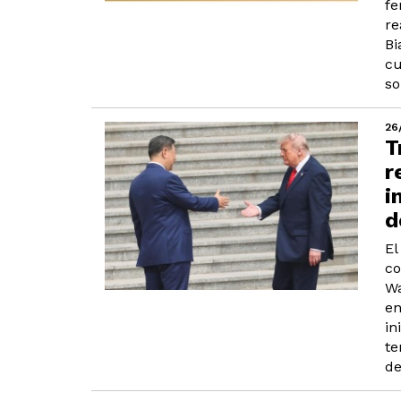
fe
re
Bi
cu
so
26
T
r
i
d
El
co
Wa
en
in
te
de