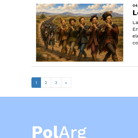
04
L
La
En
el
co
1
2
3
»
Pol
Arg