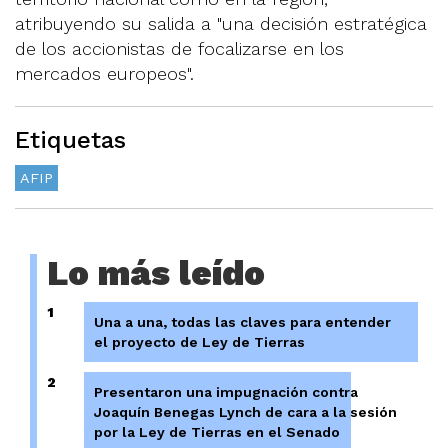
atribuyendo su salida a "una decisión estratégica
de los accionistas de focalizarse en los
mercados europeos".
Etiquetas
AFIP
Lo más leído
1
Una a una, todas las claves para entender
el proyecto de Ley de Tierras
2
Presentaron una impugnación contra
Joaquín Benegas Lynch de cara a la sesión
por la Ley de Tierras en el Senado