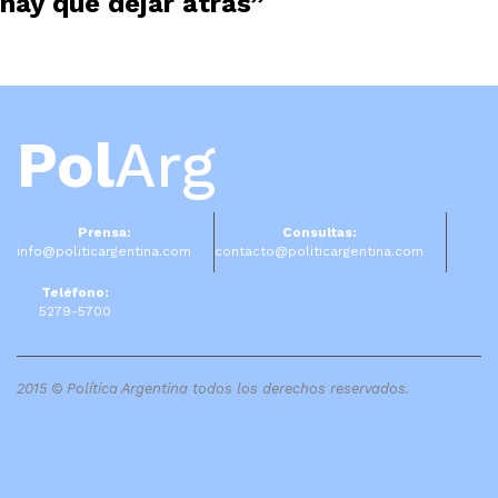
hay que dejar atrás”
Pol
Arg
Prensa:
Consultas:
info@politicargentina.com
contacto@politicargentina.com
Teléfono:
5279-5700
2015 © Política Argentina todos los derechos reservados.