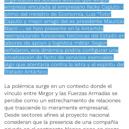
empresa vinculada al empresario Nicky Caputo -
primo del ministro de Economía, Luis "Toto"
Caputo y mejor amigo del ex presidente Mauricio
Macri - , se hizo presente en la Antártida
reemplazando funciones históricas del Estado en
labores de apoyo y logística militar. Según
señalaron, esa dinámica podría configurar una
privatización de facto de servicios esenciales,
algo que atentaría contra la letra y el espíritu del
Tratado Antártico.
La polémica surge en un contexto donde el
vínculo entre Mirgor y las Fuerzas Armadas se
percibe como un estrechamiento de relaciones
que trasciende lo meramente empresarial.
Desde sectores afines al proyecto nacional
consideran que la presencia de una compañía