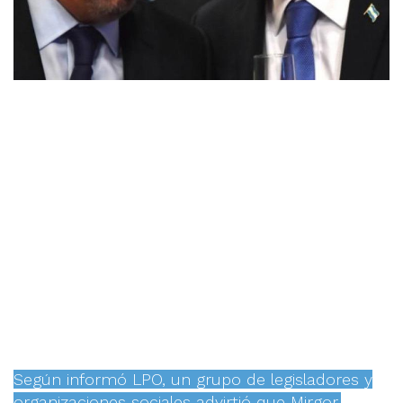
Según informó LPO, un grupo de legisladores y
organizaciones sociales advirtió que Mirgor,