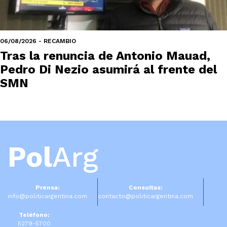
06/08/2026 - RECAMBIO
Tras la renuncia de Antonio Mauad,
Pedro Di Nezio asumirá al frente del
SMN
Pol
Arg
Prensa:
Consultas:
info@politicargentina.com
contacto@politicargentina.com
Teléfono:
5279-5700