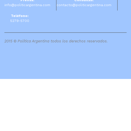
Prensa:
Consultas:
info@politicargentina.com
contacto@politicargentina.com
Teléfono:
5279-5700
2015 © Política Argentina todos los derechos reservados.