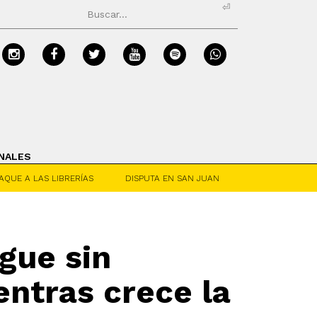
⏎
NALES
AQUE A LAS LIBRERÍAS
DISPUTA EN SAN JUAN
gue sin
entras crece la