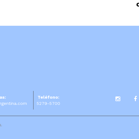
as:
Teléfono:
rgentina.com
5279-5700
s.