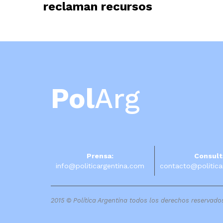
reclaman recursos
Pol
Arg
Prensa:
Consult
info@politicargentina.com
contacto@politica
2015 © Política Argentina todos los derechos reservado