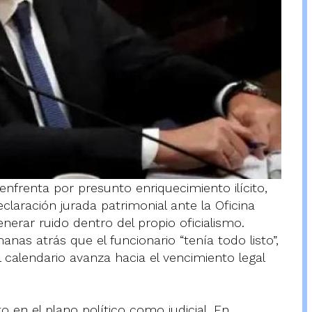
 enfrenta por presunto enriquecimiento ilícito,
laración jurada patrimonial ante la Oficina
erar ruido dentro del propio oficialismo.
nas atrás que el funcionario “tenía todo listo”,
 calendario avanza hacia el vencimiento legal
 en el plano político como judicial. En