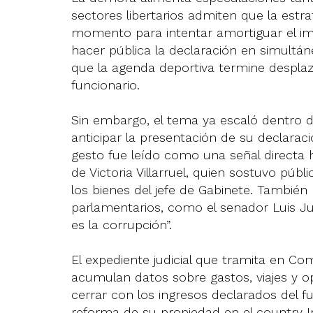
sectores libertarios admiten que la estra
momento para intentar amortiguar el imp
hacer pública la declaración en simultán
que la agenda deportiva termine desplaz
funcionario.
Sin embargo, el tema ya escaló dentro del
anticipar la presentación de su declaraci
gesto fue leído como una señal directa 
de Victoria Villarruel, quien sostuvo p
los bienes del jefe de Gabinete. Tambié
parlamentarios, como el senador Luis Jue
es la corrupción”.
El expediente judicial que tramita en C
acumulan datos sobre gastos, viajes y o
cerrar con los ingresos declarados del fu
reforma de su propiedad en el country I