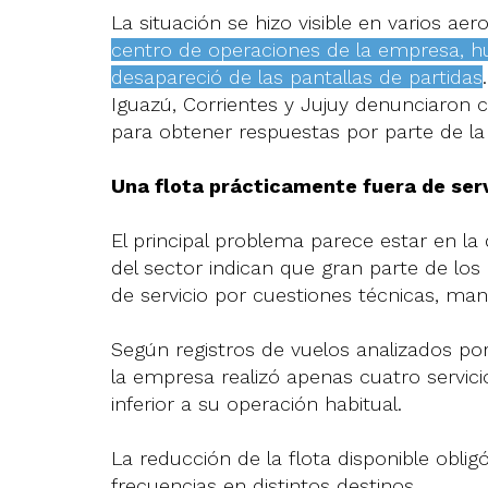
La situación se hizo visible en varios aer
centro de operaciones de la empresa, h
desapareció de las pantallas de partidas
Iguazú, Corrientes y Jujuy denunciaron 
para obtener respuestas por parte de l
Una flota prácticamente fuera de serv
El principal problema parece estar en la 
del sector indican que gran parte de lo
de servicio por cuestiones técnicas, man
Según registros de vuelos analizados po
la empresa realizó apenas cuatro servici
inferior a su operación habitual.
La reducción de la flota disponible oblig
frecuencias en distintos destinos.