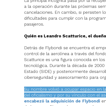
La principal incógnita pasa por la recuper
a la operación durante las próximas seman
cancelaciones. En cambio, si persisten lo
dificultades para cumplir con la progra
pasajeros.
Quién es Leandro Scatturice, el dueño
Detrás de Flybondi se encuentra el empr
control de la aerolínea a través del fon
Scatturice es una figura conocida en los 
tecnológica. Durante la década de 2000 t
Estado (SIDE) y posteriormente desarroll
ciberseguridad y asesoramiento para org
Su nombre volvió a ocupar espacio en la
del oficialismo y por su vínculo con el a
encabezó la adquisición de Flybondi
en