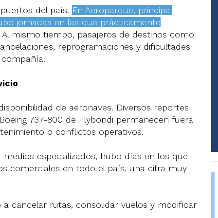
opuertos del país.
En Aeroparque, principal
ubo jornadas en las que prácticamente
. Al mismo tiempo, pasajeros de destinos como
cancelaciones, reprogramaciones y dificultades
a compañía.
icio
disponibilidad de aeronaves. Diversos reportes
s Boeing 737-800 de Flybondi permanecen fuera
tenimiento o conflictos operativos.
r medios especializados, hubo días en los que
os comerciales en todo el país, una cifra muy
ó a cancelar rutas, consolidar vuelos y modificar