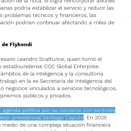
ación de la flota. Si logra reincorporar aviones
as podría estabilizar el servicio y reducir las
s problemas técnicos y financieros, las
mación podrían continuar afectando a miles de
 de Flybondi
esario Leandro Scatturice, quien tomó el
do estadounidense COC Global Enterprise.
ámbitos de la inteligencia y la consultoría
rabajó en la ex Secretaría de Inteligencia del
ó negocios vinculados a servicios tecnológicos,
anismos públicos y privados.
 agenda política por su cercanía con sectores
sesor presidencial Santiago Caputo
. En 2025
 medio de una compleja situación financiera