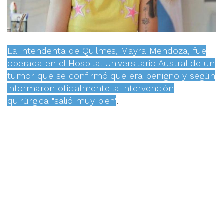
La intendenta de Quilmes, Mayra Mendoza, fue
operada en el Hospital Universitario Austral de un
tumor que se confirmó que era benigno y según
informaron oficialmente la intervención
quirúrgica "salió muy bien"
.