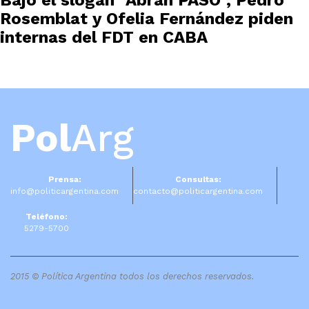
Bajo el slogan "Abran PASO", Pedro
Rosemblat y Ofelia Fernández piden
internas del FDT en CABA
Pol
Arg
Prensa:
Consultas:
info@politicargentina.com
contacto@politicargentina.com
Teléfono:
5279-5700
2015 © Política Argentina todos los derechos reservados.