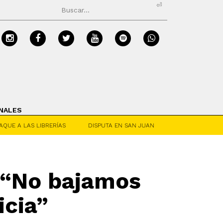
⏎
NALES
AQUE A LAS LIBRERÍAS
DISPUTA EN SAN JUAN
: “No bajamos
icia”