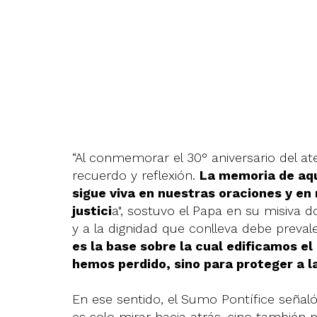
“Al conmemorar el 30° aniversario del a
recuerdo y reflexión.
La memoria de aqu
sigue viva en nuestras oraciones y e
justici
a", sostuvo el Papa en su misiva 
y a la dignidad que conlleva debe prevalec
es la base sobre la cual edificamos el
hemos perdido, sino para proteger a l
En ese sentido, el Sumo Pontífice seña
es solo mirar hacia atrás, sino también