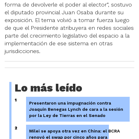
forma de devolverle el poder al elector”, sostuvo
el diputado provincial Juan Osaba durante su
exposición. El tema volvió a tomar fuerza luego
de que el Presidente atribuyera en redes sociales
parte del crecimiento legislativo del espacio a la
implementación de ese sistema en otras
jurisdicciones.
Lo más leído
1
Presentaron una impugnación contra
Joaquín Benegas Lynch de cara a la sesión
por la Ley de Tierras en el Senado
2
Milei se apoya otra vez en China: el BCRA
renovó el swap por cinco años para