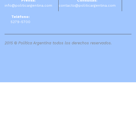
Prensa:
Consultas:
info@politicargentina.com
contacto@politicargentina.com
Teléfono:
5279-5700
2015 © Política Argentina todos los derechos reservados.