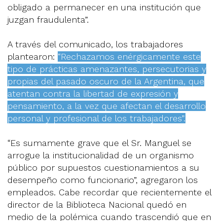
obligado a permanecer en una institución que
juzgan fraudulenta”.
A través del comunicado, los trabajadores
plantearon:
“Rechazamos enérgicamente este
tipo de prácticas amenazantes, persecutorias y
propias del pasado oscuro de la Argentina, que
atentan contra la libertad de expresión y
pensamiento, a la vez que afectan el desarrollo
personal y profesional de los trabajadores”.
“Es sumamente grave que el Sr. Manguel se
arrogue la institucionalidad de un organismo
público por supuestos cuestionamientos a su
desempeño como funcionario”, agregaron los
empleados. Cabe recordar que recientemente el
director de la Biblioteca Nacional quedó en
medio de la polémica cuando trascendió que en