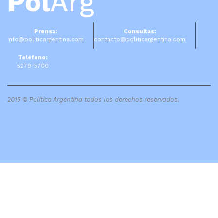
Pol
Arg
Prensa:
Consultas:
info@politicargentina.com
contacto@politicargentina.com
Teléfono:
5279-5700
2015 © Política Argentina todos los derechos reservados.