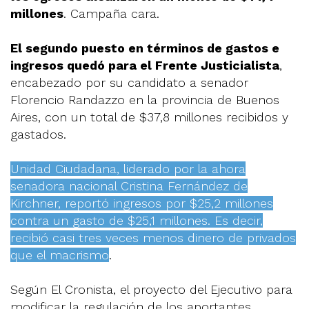
millones
. Campaña cara.
El segundo puesto en términos de gastos e
ingresos quedó para el Frente Justicialista
,
encabezado por su candidato a senador
Florencio Randazzo en la provincia de Buenos
Aires, con un total de $37,8 millones recibidos y
gastados.
Unidad Ciudadana, liderado por la ahora
senadora nacional Cristina Fernández de
Kirchner, reportó ingresos por $25,2 millones
contra un gasto de $25,1 millones. Es decir,
recibió casi tres veces menos dinero de privados
que el macrismo
.
Según El Cronista, el proyecto del Ejecutivo para
modificar la regulación de los aportantes