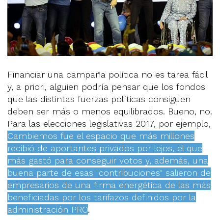
Financiar una campaña política no es tarea fácil
y, a priori, alguien podría pensar que los fondos
que las distintas fuerzas políticas consiguen
deben ser más o menos equilibrados. Bueno, no.
Para las elecciones legislativas 2017, por ejemplo,
Cambiemos fue el espacio que más millones
recibió de aportantes privados por lejos, el que
más gastó para conseguir votos y, además, una
buena parte de esas "contribuciones" salieron de
empresarios de una firma energética de las más
beneficiadas por los tarifazos definidos por la
administración PRO
.