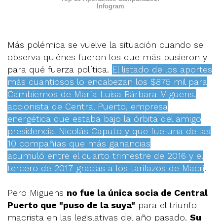
Infogram
Más polémica se vuelve la situación cuando se
observa quiénes fueron los que más pusieron y
para qué fuerza política.
El listado de los aportes
más cuantiosos lo encabezan los $875 mil para
Cambiemos de María Luisa Bárbara Miguens,
accionista de Central Puerto, empresa
energética que estaba bajo la órbita del amigo
presidencial Nicolás Caputo y que fue una de las
10 compañías que más ganancias
acumuló entre el cuarto trimestre de 2016 y el
tercero de 2017 gracias a los tarifazos de Macri
.
Pero Miguens
no fue la única socia de Central
Puerto que "puso de la suya"
para el triunfo
macrista en las legislativas del año pasado.
Su