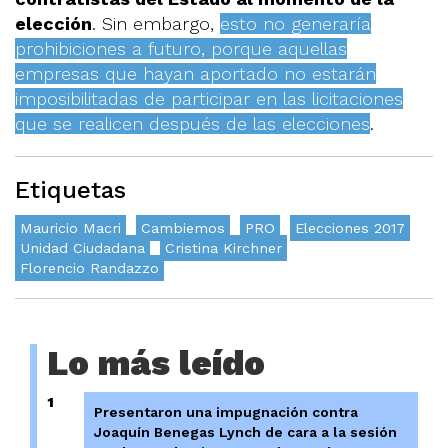
elección
. Sin embargo,
esto no generaría
prohibiciones a futuro, porque aquellas
empresas que hayan aportado no estarán
imposibilitadas de participar en las licitaciones
que se realicen después de las elecciones
.
Etiquetas
Mauricio Macri
Cambiemos
PRO
Elecciones 2017
Unidad Ciudadana
Cristina Kirchner
Florencio Randazzo
Lo más leído
1
Presentaron una impugnación contra
Joaquín Benegas Lynch de cara a la sesión